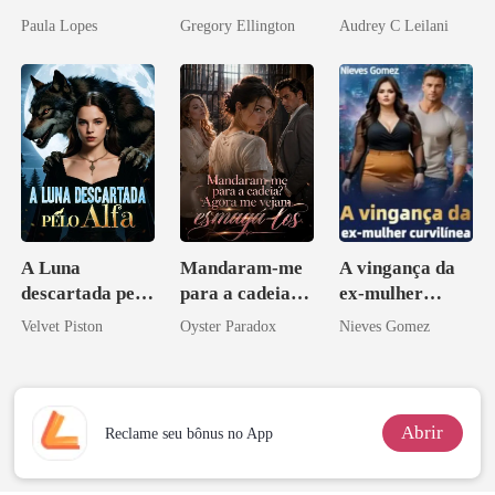
meu chefe
Magnata
Paula Lopes
Gregory Ellington
Audrey C Leilani
bilionário
A Luna
Mandaram-me
A vingança da
descartada pelo
para a cadeia?
ex-mulher
Alfa
Agora me
curvilínea
Velvet Piston
Oyster Paradox
Nieves Gomez
vejam esmagá-
los
Abrir
Reclame seu bônus no App