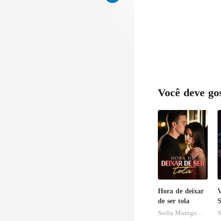
uma, pensando
Você deve go
Hora de deixar
V
de ser tola
S
Stella Montgomery
S