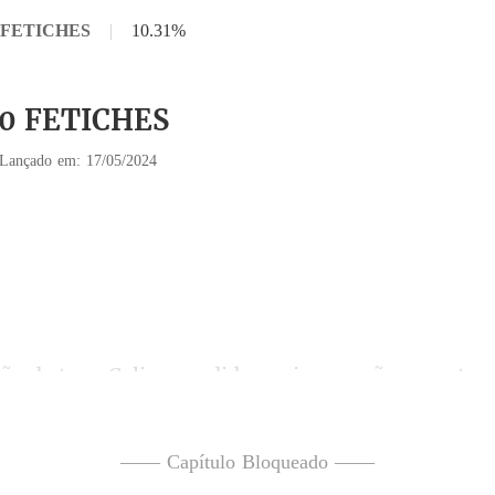
0 FETICHES
|
10.31%
10 FETICHES
Lançado em: 17/05/2024
rto 
ça, como se eu fosse um ho
—— Capítulo Bloqueado ——