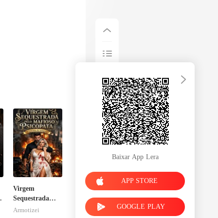
nheiro bater
Baixar App Lera
APP STORE
Virgem
Sequestrada
GOOGLE PLAY
pelo Mafioso
Armotizei
Psicopata :