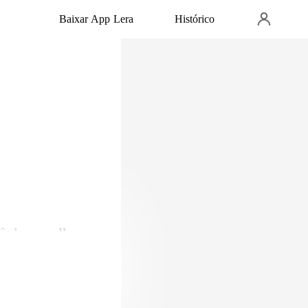
Baixar App Lera
Histórico
vê-la me olhar