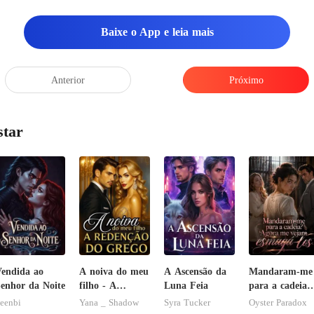
fui pro ba
 nela, e no desesp
Baixe o App e leia mais
Anterior
Próximo
star
endida ao
A noiva do meu
A Ascensão da
Mandaram-me
enhor da Noite
filho - A
Luna Feia
para a cadeia?
Redenção do
Agora me
eenbi
Yana _ Shadow
Syra Tucker
Oyster Paradox
grego
vejam esmagá-