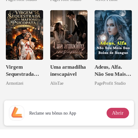
Contrato Real
Perder Sua
ninguém ousa
da Híbrida
Verdadeira
desafiar
Companheira
Virgem
Uma armadilha
Adeus, Alfa.
Sequestrada
inescapável
Não Sou Mais
pelo Mafioso
Sua Bolsa de
Armotizei
AlisTae
PageProfit Studio
Psicopata :
Sangue
CONTRATO
DE SANGUE
Abrir
Reclame seu bônus no App