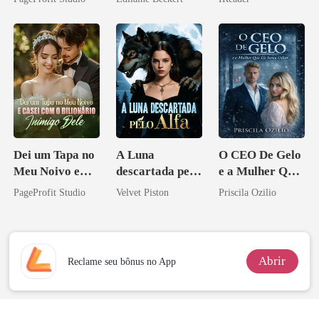
Perder Sua
Verdadeira
Companheira
Dei um Tapa no
A Luna
O CEO De Gelo
Meu Noivo e
descartada pelo
e a Mulher Que
Casei com o
Alfa
Ele Jurou Odiar
PageProfit Studio
Velvet Piston
Priscila Ozilio
Bilionário
Inimigo Dele
Abrir
Reclame seu bônus no App