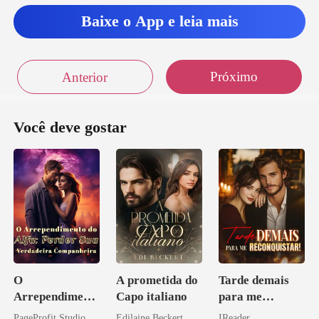
Baixe o App e leia mais
po agora Ana, e
Valente correu pra
Próximo
Anterior
parte externa,
Você deve gostar
O
A prometida do
Tarde demais
Arrependiment
Capo italiano
para me
o do Alfa:
reconquistar!
PageProfit Studio
Edilaine Beckert
IReader