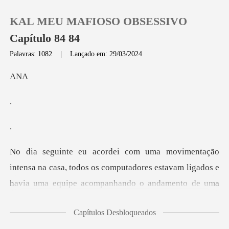
KAL MEU MAFIOSO OBSESSIVO
Capítulo 84 84
Palavras: 1082
|
Lançado em: 29/03/2024
0
N
Loja
Histórico
Sair
a na casa, todos os computadores estavam ligados e
hav
Baixar App
Capítulos Desbloqueados
ra é essa