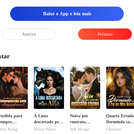
Baixe o App e leia mais
Anterior
Próximo
star
erdida para
A Luna
Noiva por
Quarto Errado
empre,
descartada pelo
contrato,
Dormindo com
nlouquecido
Alfa
obsessão eterna
o Tio do Meu
hen Xiang
Velvet Piston
Silk Mirage
Charlotte
elo
Noivo