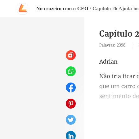
No cruzeiro com o CEO
/
Capítulo 26 Ajuda in
Capítulo 
|
Palavras: 2398
ri
que um carro 
câmeras e tud