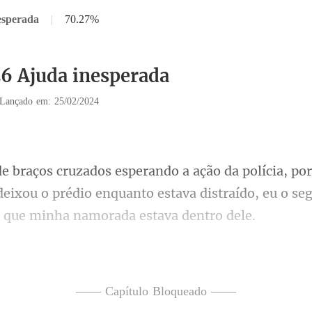
esperada
|
70.27%
26 Ajuda inesperada
Lançado em: 25/02/2024
deixou o prédio enquanto estava distraído,
ro, devem pedir im
o mai
—— Capítulo Bloqueado ——