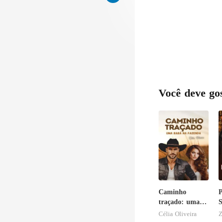
Você deve go
Caminho
P
traçado: uma
S
babá na
E
Célia Oliveira
Z
fazenda
p