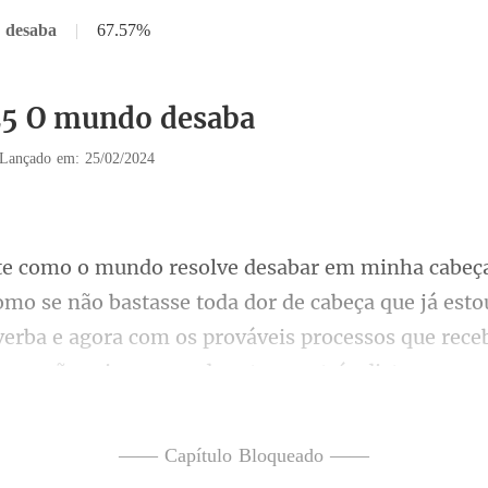
 desaba
|
67.57%
25 O mundo desaba
Lançado em: 25/02/2024
ão bastasse toda dor de cabeça que já est
verba e agora com os prováv
o no qual o seguran
—— Capítulo Bloqueado ——