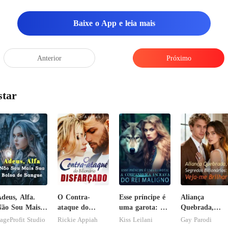
Baixe o App e leia mais
Anterior
Próximo
star
deus, Alfa.
O Contra-
Esse príncipe é
Aliança
ão Sou Mais
ataque do
uma garota: A
Quebrada,
ua Bolsa de
Bilionário
companheira
Segredos
ageProfit Studio
Rickie Appiah
Kiss Leilani
Gay Parodi
Sangue
Disfarçado
escrava do rei
Bilionários: