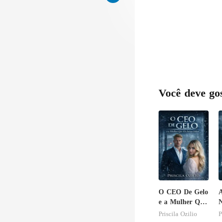
Você deve go
O CEO De Gelo
A
e a Mulher Que
N
Ele Jurou
S
Priscila Ozilio
P
Odiar