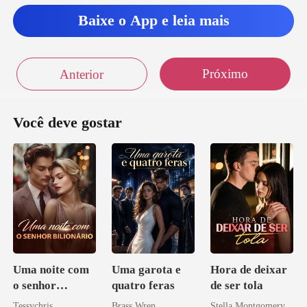
tou
Baixe o App e leia mais
ória, conse
Próximo
Anterior
Você deve gostar
Uma noite com
Uma garota e
Hora de deixar
o senhor
quatro feras
de ser tola
Bilionário
Tessychris
Brass Wren
Stella Montgomery