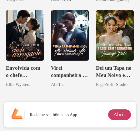
Envolvida com
Virei
Dei um Tapa no
o chefe
companheira do
Meu Noivo e
arrogante
irmão de meu
Casei com o
Ellie Wynters
AlisTae
PageProfit Studio
namorado?!
Bilionário
Inimigo Dele
Abrir
Reclame seu bônus no App