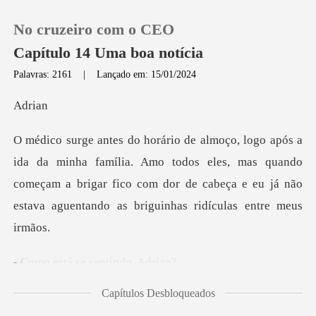
No cruzeiro com o CEO
Capítulo 14 Uma boa notícia
Palavras: 2161
|
Lançado em: 15/01/2024
0
ri
Loja
lia. Amo todos eles, mas quando
começam a brigar fico com dor de cabeça
Histórico
Sair
á se senti
Baixar App
Capítulos Desbloqueados
culos e lê o m