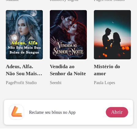
Contrato Real
da Híbrida
Adeus, Alfa.
Vendida ao
Mistério do
Não Sou Mais
Senhor da Noite
amor
Sua Bolsa de
PageProfit Studio
Seenbi
Paula Lopes
Sangue
Abrir
Reclame seu bônus no App