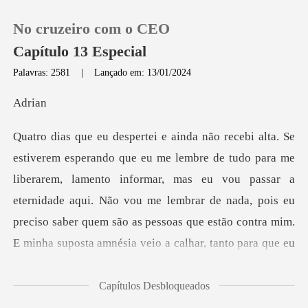
No cruzeiro com o CEO
Capítulo 13 Especial
Palavras: 2581
|
Lançado em: 13/01/2024
0
ri
Loja
rarem, lamento informar, mas eu vou passar a
Histórico
eternidade aqui. Não vou me lembrar de nada, pois eu
Sair
preciso saber qu
Baixar App
Capítulos Desbloqueados