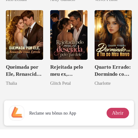
escrava do rei
maligno
Queimada por
Rejeitada pelo
Quarto Errado:
Ele, Renascida
meu ex,
Dormindo com
como Estrela
desejada pelo
o Tio do Meu
Thalia
Glitch Petal
Charlotte
pai dele
Noivo
Abrir
Reclame seu bônus no App