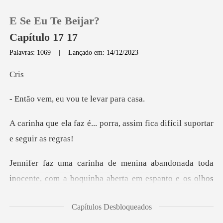
E Se Eu Te Beijar?
Capítulo 17 17
Palavras: 1069
|
Lançado em: 14/12/2023
0
r
eu vou te lev
Loja
porra, assim fica difícil
Histórico
Sair
a aberta em espanto e os olhos
Baixar App
negros brilham de apreciação. Então ela sor
Capítulos Desbloqueados