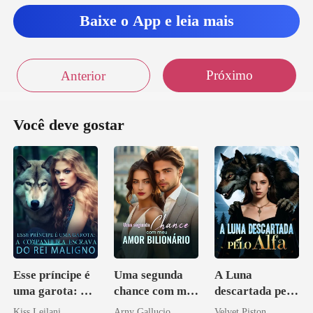
Baixe o App e leia mais
Próximo
Anterior
Você deve gostar
Esse príncipe é
Uma segunda
A Luna
uma garota: A
chance com meu
descartada pelo
companheira
amor bilionário
Alfa
Kiss Leilani
Arny Gallucio
Velvet Piston