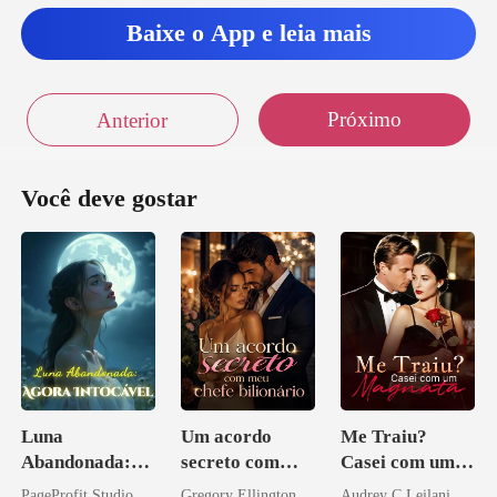
Baixe o App e leia mais
Próximo
Anterior
Você deve gostar
Luna
Um acordo
Me Traiu?
Abandonada:
secreto com
Casei com um
Agora Intocável
meu chefe
Magnata
PageProfit Studio
Gregory Ellington
Audrey C Leilani