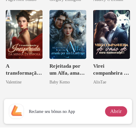
bilionário
A
Rejeitada por
Virei
transformação
um Alfa, amada
companheira do
inesperada da
por um
irmão de meu
Valentine
Baby Kemo
AlisTae
minha ex-
Licantropo
namorado?!
esposa
Abrir
Reclame seu bônus no App