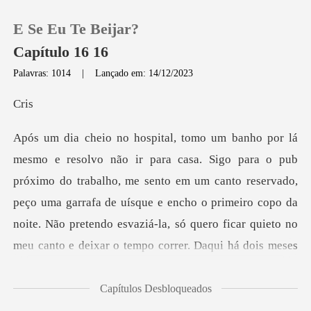
E Se Eu Te Beijar?
Capítulo 16 16
Palavras: 1014
|
Lançado em: 14/12/2023
0
r
Loja
rabalho, me sento em um canto reservado,
Histórico
peço uma garrafa de uísque e encho o primeiro copo da
Sair
noite. Não pretendo
Baixar App
Capítulos Desbloqueados