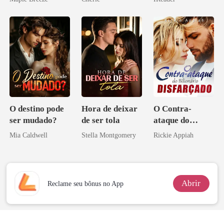
homem melhor
os príncipes
o magnata
licantropos
O destino pode
Hora de deixar
O Contra-
ser mudado?
de ser tola
ataque do
Bilionário
Mia Caldwell
Stella Montgomery
Rickie Appiah
Disfarçado
Abrir
Reclame seu bônus no App