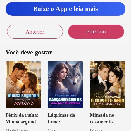
Baixe o App e leia mais
Próximo
Anterior
Você deve gostar
Fênix da ruína:
Lágrimas da
Mimada no
Minha segunda
Luna:
casamento
vida e um
Dançando com
relâmpago com
Maple Breeze
Cherie
IReader