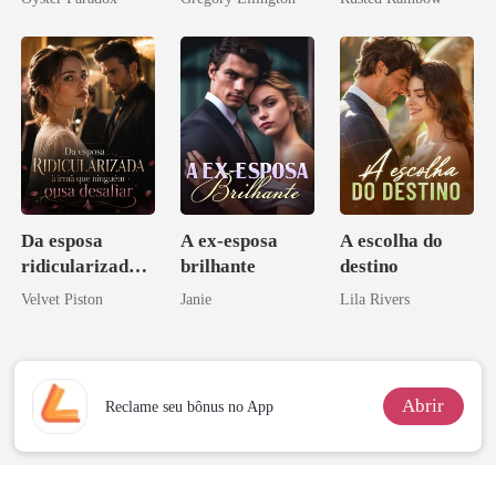
vejam esmagá-
bilionário
princesa de uma
los
família
mafiosa!
Da esposa
A ex-esposa
A escolha do
ridicularizada à
brilhante
destino
irmã que
Velvet Piston
Janie
Lila Rivers
ninguém ousa
desafiar
Abrir
Reclame seu bônus no App