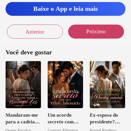
Baixe o App e leia mais
Próximo
Anterior
Você deve gostar
Mandaram-me
Um acordo
Ex-esposa do
para a cadeia?
secreto com
presidente?
Agora me
meu chefe
Preciosa
Oyster Paradox
Gregory Ellington
Rusted Rainbow