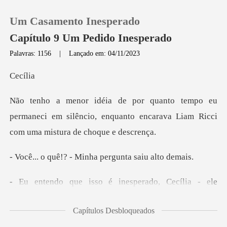
Um Casamento Inesperado
Capítulo 9 Um Pedido Inesperado
Palavras: 1156
|
Lançado em: 04/11/2023
0
cí
Loja
permaneci em silêncio, enquanto encarava Liam
Histórico
- Minha pergunta
Sair
Baixar App
começou, sua voz cheia da mais completa arrogância
Capítulos Desbloqueados