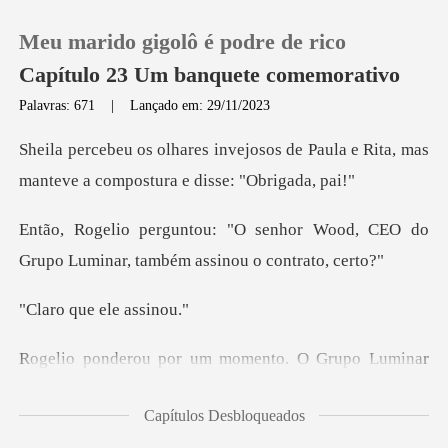
Meu marido gigolô é podre de rico
Capítulo 23 Um banquete comemorativo
Palavras: 671
|
Lançado em: 29/11/2023
0
os de Paula e Rita, mas
manteve a
Loja
hor Wood, CEO do
Grupo Luminar,
Histórico
ue ele a
Sair
upo Luminar
Baixar App
era um nome importante no
Capítulos Desbloqueados