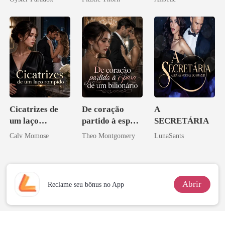
vejam esmagá-
coração
los
Cicatrizes de
De coração
A
um laço
partido à esposa
SECRETÁRIA
rompido
de um bilionário
Calv Momose
Theo Montgomery
LunaSants
Abrir
Reclame seu bônus no App