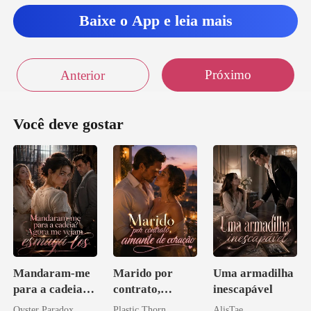
Baixe o App e leia mais
Próximo
Anterior
Você deve gostar
Mandaram-me
Marido por
Uma armadilha
para a cadeia?
contrato,
inescapável
Agora me
amante de
Oyster Paradox
Plastic Thorn
AlisTae