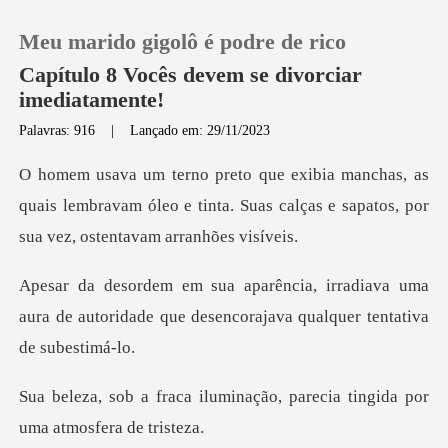
Meu marido gigolô é podre de rico
Capítulo 8 Vocês devem se divorciar
imediatamente!
Palavras: 916
|
Lançado em: 29/11/2023
0
as
Loja
quais lembravam óleo e tinta. Suas calças e sa
Histórico
diava uma
aura de autoridade que desencor
Sair
Baixar App
minação, parecia tingida po