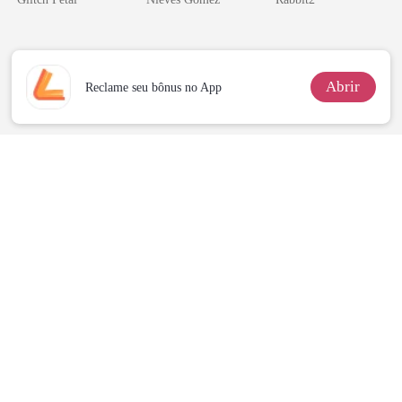
pai dele
Abrir
Reclame seu bônus no App