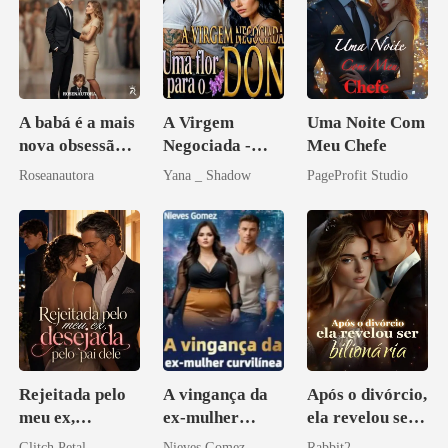
A babá é a mais
A Virgem
Uma Noite Com
nova obsessão
Negociada -
Meu Chefe
do CEO
Uma flor para o
Roseanautora
Yana _ Shadow
PageProfit Studio
Don
Rejeitada pelo
A vingança da
Após o divórcio,
meu ex,
ex-mulher
ela revelou ser
desejada pelo
curvilínea
bilionária
Glitch Petal
Nieves Gomez
Rabbit2