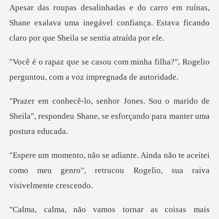
upas desalinhadas e do carro em ruínas,
Shane exalava uma inegável con
inha filha?", Rogelio
perguntou, c
marido de
Sheila", respondeu Shane, se es
não te aceitei
como meu genro", retrucou R