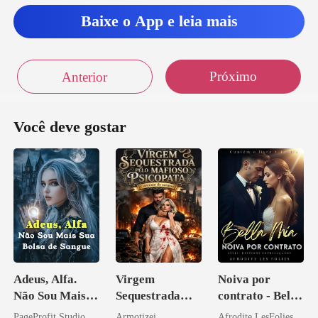
omar banho pri
Baixe o App e leia mais
e eu o olho
Próximo
Anterior
Você deve gostar
Adeus, Alfa.
Virgem
Noiva por
Não Sou Mais
Sequestrada
contrato - Bella
Sua Bolsa de
pelo Mafioso
Mia
PageProfit Studio
Armotizei
Afrodite LesFolies