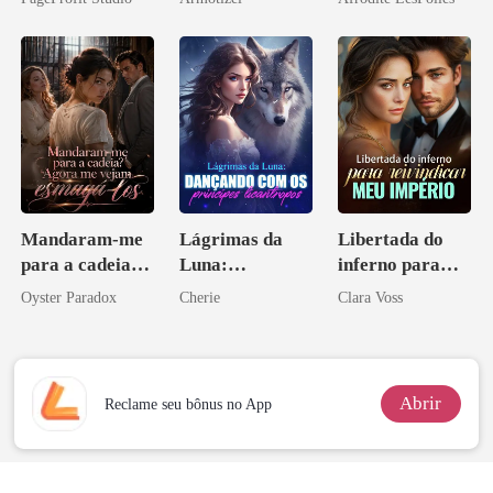
Sangue
Psicopata :
CONTRATO
DE SANGUE
Mandaram-me
Lágrimas da
Libertada do
para a cadeia?
Luna:
inferno para
Agora me
Dançando com
reivindicar meu
Oyster Paradox
Cherie
Clara Voss
vejam esmagá-
os príncipes
império
los
licantropos
Abrir
Reclame seu bônus no App