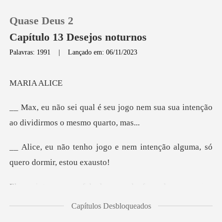
Quase Deus 2
Capítulo 13 Desejos noturnos
Palavras: 1991
|
Lançado em: 06/11/2023
0
IA
Loja
jogo nem sua sua intenção
ao d
Histórico
e nem intenção alguma, só
Sair
escansado, fazendo pouco c
Baixar App
Capítulos Desbloqueados