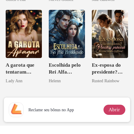
pai dele
A garota que
Escolhida pelo
Ex-esposa do
tentaram
Rei Alfa
presidente?
apagar
Amaldiçoado
Preciosa
Lady Ann
Helenn
Rusted Rainbow
princesa de uma
família
mafiosa!
Abrir
Reclame seu bônus no App