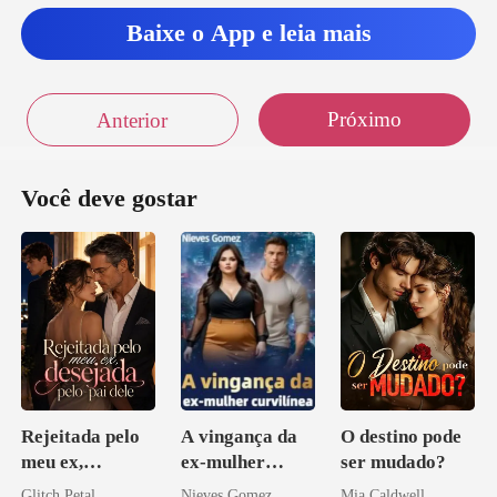
gada , ma
Baixe o App e leia mais
Próximo
Anterior
Você deve gostar
Rejeitada pelo
A vingança da
O destino pode
meu ex,
ex-mulher
ser mudado?
desejada pelo
curvilínea
Glitch Petal
Nieves Gomez
Mia Caldwell