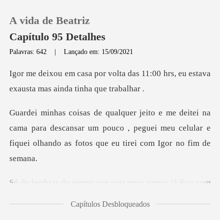
A vida de Beatriz
Capítulo 95 Detalhes
Palavras: 642
|
Lançado em: 15/09/2021
0
das 11:00 hrs, eu estava
exaust
Loja
ama para descansar um pouco , peguei meu celular e
Histórico
fique
Sair
passamos juntos já fico c
Baixar App
Capítulos Desbloqueados