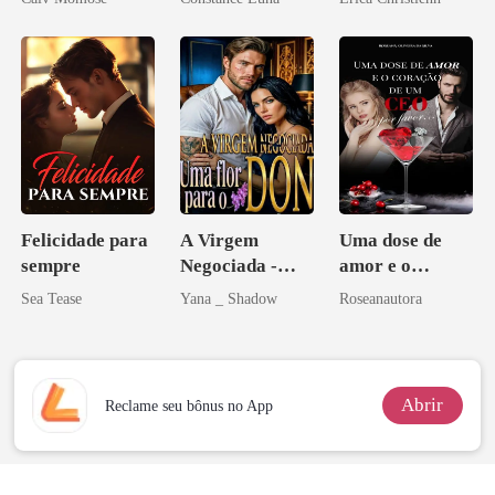
aberto
minha vida
Felicidade para
A Virgem
Uma dose de
sempre
Negociada -
amor e o
Uma flor para o
coração de um
Sea Tease
Yana _ Shadow
Roseanautora
Don
CEO, por favor
Abrir
Reclame seu bônus no App