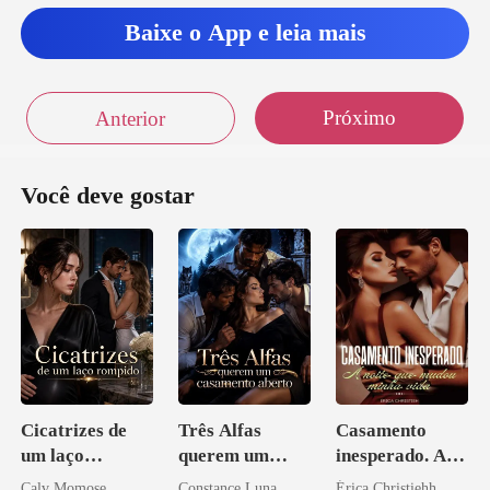
Baixe o App e leia mais
Próximo
Anterior
Você deve gostar
Cicatrizes de
Três Alfas
Casamento
um laço
querem um
inesperado. A
rompido
casamento
noite que mudou
Calv Momose
Constance Luna
Érica Christiehh