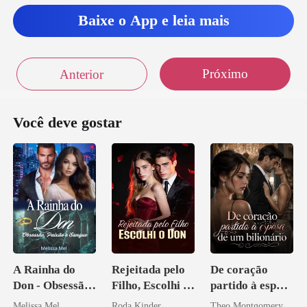
Obrig
Baixe o App e leia mais
ebi
Próximo
Anterior
Você deve gostar
A Rainha do
Rejeitada pelo
De coração
Don - Obsessão,
Filho, Escolhi o
partido à esposa
Paixão e Sangue
Don
de um bilionário
Melissa Mel
Roda Kinder
Theo Montgomery