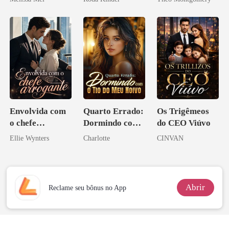
Envolvida com
Quarto Errado:
Os Trigêmeos
o chefe
Dormindo com
do CEO Viúvo
arrogante
o Tio do Meu
Ellie Wynters
Charlotte
CINVAN
Noivo
Abrir
Reclame seu bônus no App