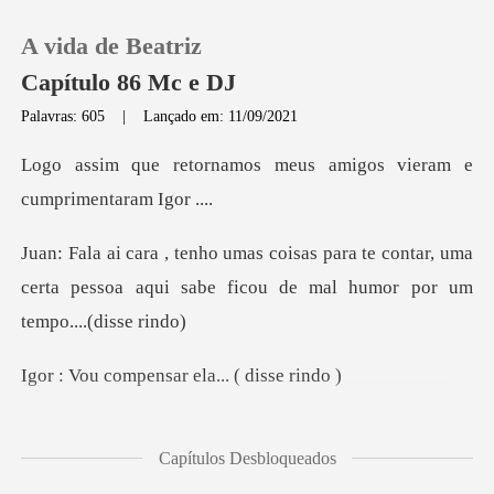
A vida de Beatriz
Capítulo 86 Mc e DJ
Palavras: 605
|
Lançado em: 11/09/2021
0
os meus amigos vieram e
Loja
te contar, uma
certa pessoa aqui sabe fico
Histórico
Sair
pensar ela...
Baixar App
de volta Igor .. ( disse
Capítulos Desbloqueados