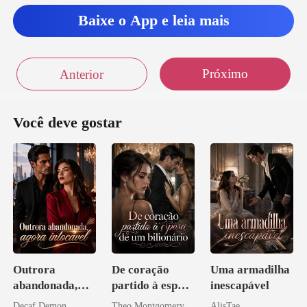
Baixe o App e leia mais
a a parte da
Próximo
Anterior
Você deve gostar
Outrora
De coração
Uma armadilha
abandonada,
partido à esposa
inescapável
agora intocável
de um bilionário
Decaf Demon
Theo Montgomery
AlisTae