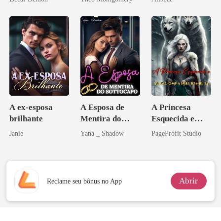
A ex-esposa
A Esposa de
A Princesa
brilhante
Mentira do
Esquecida e
Sottocapo
Seus
Janie
Yana _ Shadow
PageProfit Studio
Companheiros
Beta
Abrir
Reclame seu bônus no App