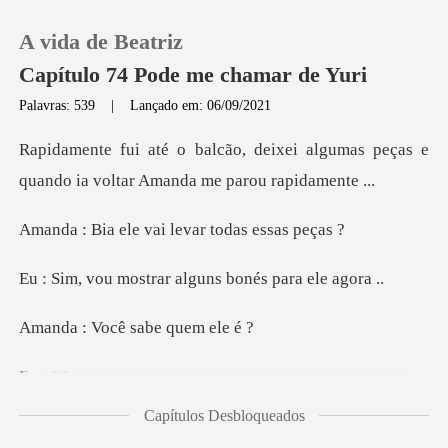
A vida de Beatriz
Capítulo 74 Pode me chamar de Yuri
Palavras: 539
|
Lançado em: 06/09/2021
0
xei algumas peças e
quando ia vol
Loja
e vai levar tod
Histórico
trar alguns bonés
Sair
ocê sabe q
Não
Baixar App
Capítulos Desbloqueados
ina lá de atender ele