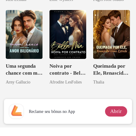
escrava do rei
Contrato Real
maligno
da Híbrida
Uma segunda
Noiva por
Queimada por
chance com meu
contrato - Bella
Ele, Renascida
amor bilionário
Mia
como Estrela
Arny Gallucio
Afrodite LesFolies
Thalia
Abrir
Reclame seu bônus no App