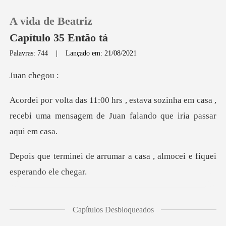
A vida de Beatriz
Capítulo 35 Então tá
Palavras: 744
|
Lançado em: 21/08/2021
0
che
sozinha em casa ,
Loja
recebi uma mensagem de
Histórico
umar a casa , almocei e fi
Sair
Baixar App
a mensagem do Igor dizend
Capítulos Desbloqueados