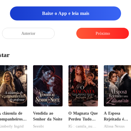
o deliberadamente o preço do
Baixe o App e leia mais
Anterior
Próximo
star
 cláusula de
Vendida ao
O Magnata Que
A Esposa
ompanheiros
Senhor da Noite
Perdeu Tudo
Rejeitada é
o professor
Inclusive Ela
uma Zilionária
imberly Ingrid
Seenbi
IG : camila_nuness2
Alissa Nexus