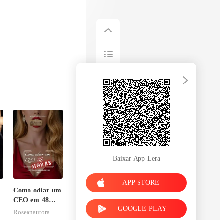
Baixar App Lera
APP STORE
Como odiar um
CEO em 48
GOOGLE PLAY
horas
Roseanautora