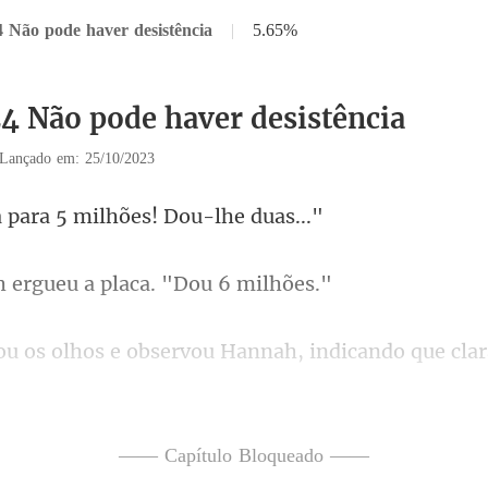
4 Não pode haver desistência
|
5.65%
24 Não pode haver desistência
Lançado em: 25/10/2023
ra 5 milhões! D
rgueu a placa.
o que cla
 Ele levantou sua
—— Capítulo Bloqueado ——