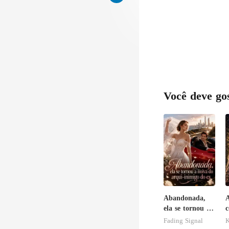
Você deve go
Abandonada,
A
ela se tornou a
c
noiva do arqui-
d
Fading Signal
K
inimigo do ex