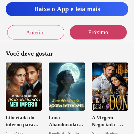
Baixe o App e leia mais
Próximo
Anterior
Você deve gostar
Libertada do
Luna
A Virgem
inferno para
Abandonada:
Negociada -
reivindicar meu
Agora Intocável
Uma flor para o
Clara Voss
PageProfit Studio
Yana _ Shadow