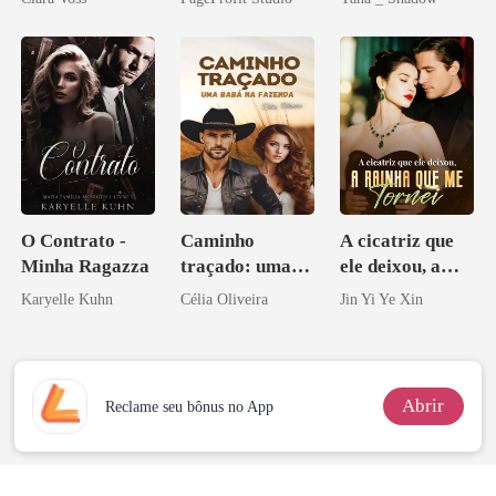
império
Don
O Contrato -
Caminho
A cicatriz que
Minha Ragazza
traçado: uma
ele deixou, a
babá na fazenda
rainha que me
Karyelle Kuhn
Célia Oliveira
Jin Yi Ye Xin
tornei
Abrir
Reclame seu bônus no App