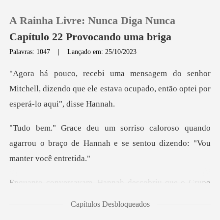
A Rainha Livre: Nunca Diga Nunca
Capítulo 22 Provocando uma briga
Palavras: 1047
|
Lançado em: 25/10/2023
0
r
Mitchell, dizendo que ele estava ocupado, e
Loja
quando
Histórico
agarrou o braço de Hannah e se se
Sair
h descobriu que o Grupo
Baixar App
Mit
Capítulos Desbloqueados