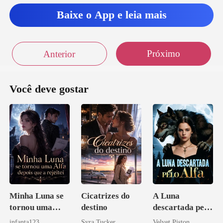
Baixe o App e leia mais
Próximo
Anterior
Você deve gostar
Minha Luna se
Cicatrizes do
A Luna
tornou uma
destino
descartada pelo
Alfa depois que
Alfa
infanta123
Syra Tucker
Velvet Piston