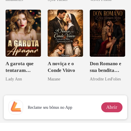
a rejeitei
A garota que
A noviça e o
Don Romano e
tentaram
Conde Viúvo
sua bendita
apagar
ruína
Lady Ann
Mazane
Afrodite LesFolies
Abrir
Reclame seu bônus no App