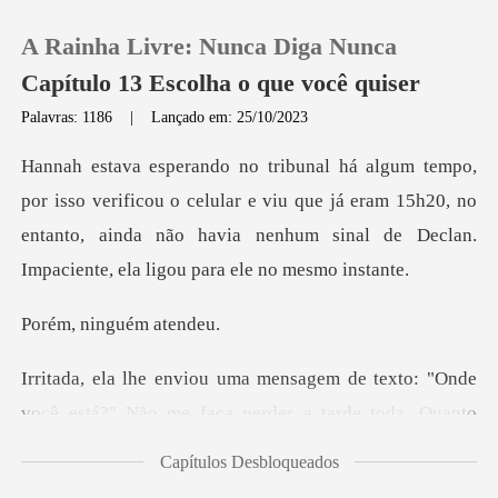
A Rainha Livre: Nunca Diga Nunca
Capítulo 13 Escolha o que você quiser
Palavras: 1186
|
Lançado em: 25/10/2023
0
u o celular e viu que já eram 15h20, no
Loja
entanto, ainda não havia nenh
Histórico
inguém a
Sair
de texto: "Onde
você está?" Não me f
Baixar App
Capítulos Desbloqueados