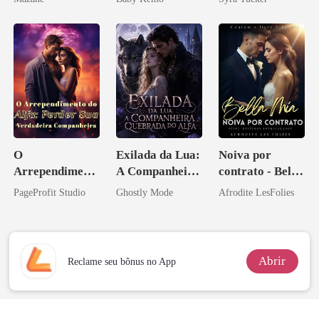
Licantropo
O
Exilada da Lua:
Noiva por
Arrependiment
A Companheira
contrato - Bella
o do Alfa:
Quebrada do
Mia
PageProfit Studio
Ghostly Mode
Afrodite LesFolies
Perder Sua
Alfa
Verdadeira
Companheira
Abrir
Reclame seu bônus no App