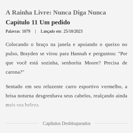
A Rainha Livre: Nunca Diga Nunca
Capítulo 11 Um pedido
Palavras: 1079
|
Lançado em: 25/10/2023
0
so, Brayden se virou para Hannah e perguntou: "Por
Loja
que
Histórico
ermelho, a
Sair
brisa noturna desgrenhava seus
Baixar App
n involuntariamen
Capítulos Desbloqueados