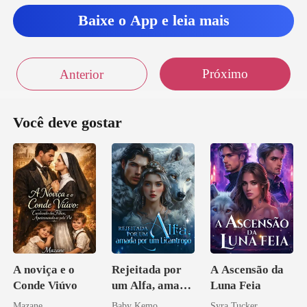
Baixe o App e leia mais
Próximo
Anterior
Você deve gostar
A noviça e o
Rejeitada por
A Ascensão da
Conde Viúvo
um Alfa, amada
Luna Feia
por um
Mazane
Baby Kemo
Syra Tucker