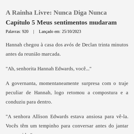
A Rainha Livre: Nunca Diga Nunca
Capítulo 5 Meus sentimentos mudaram
Palavras: 920
|
Lançado em: 25/10/2023
0
ós de Declan trinta minutos
Loja
a Hannah Edwa
Histórico
m o traje
peculiar de Hannah, logo retomo
Sair
Baixar App
a para vê-la.
Vocês têm um tempinho para