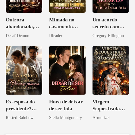
Outrora
Mimada no
Um acordo
abandonada,
casamento
secreto com
agora intocável
relâmpago com
meu chefe
Decaf Demon
IReader
Gregory Ellington
o magnata
bilionário
Ex-esposa do
Hora de deixar
Virgem
presidente?
de ser tola
Sequestrada
Preciosa
pelo Mafioso
Rusted Rainbow
Stella Montgomery
Armotizei
princesa de uma
Psicopata :
família
CONTRATO