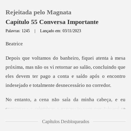
Rejeitada pelo Magnata
Capítulo 55 Conversa Importante
Palavras: 1245
|
Lançado em: 03/11/2023
0
at
Loja
os vi retornar ao salão, concluindo que
eles devem ter pago a conta e s
Histórico
Sair
a, e eu
continuava a relembrar a expressão
Baixar App
Capítulos Desbloqueados