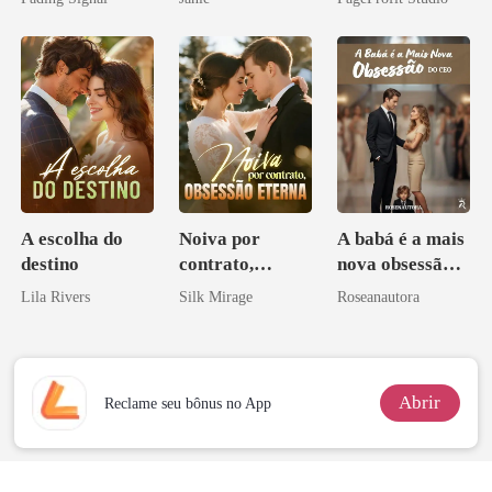
inimigo do ex
Sangue
A escolha do
Noiva por
A babá é a mais
destino
contrato,
nova obsessão
obsessão eterna
do CEO
Lila Rivers
Silk Mirage
Roseanautora
Abrir
Reclame seu bônus no App