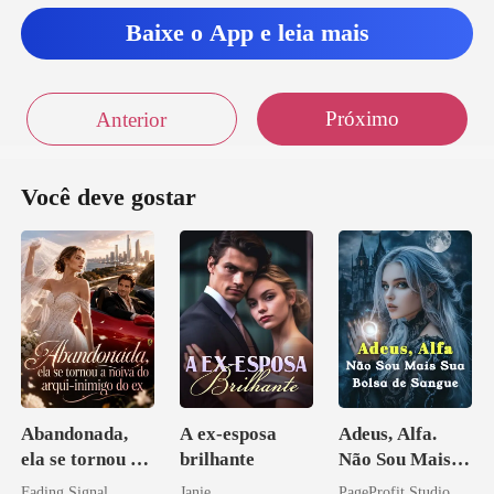
Baixe o App e leia mais
Próximo
Anterior
Você deve gostar
Abandonada,
A ex-esposa
Adeus, Alfa.
ela se tornou a
brilhante
Não Sou Mais
noiva do arqui-
Sua Bolsa de
Fading Signal
Janie
PageProfit Studio