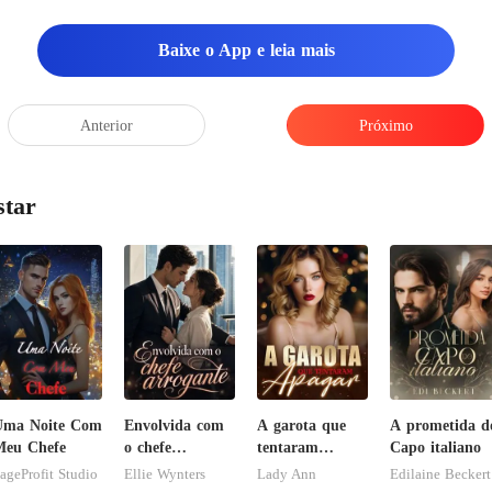
Baixe o App e leia mais
Anterior
Próximo
star
Uma Noite Com
Envolvida com
A garota que
A prometida d
Meu Chefe
o chefe
tentaram
Capo italiano
arrogante
apagar
ageProfit Studio
Ellie Wynters
Lady Ann
Edilaine Beckert