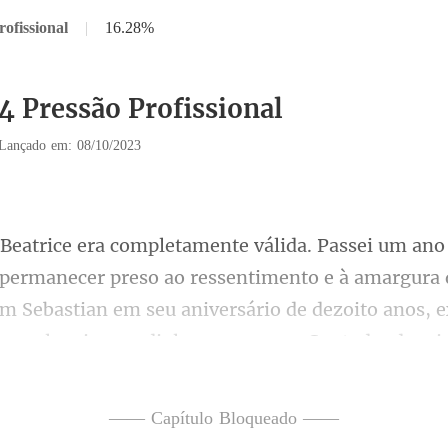
ofissional
|
16.28%
14 Pressão Profissional
Lançado em: 08/10/2023
ssentimento e à amargura 
om Sebastian em seu aniversário de dezoito anos,
—— Capítulo Bloqueado ——