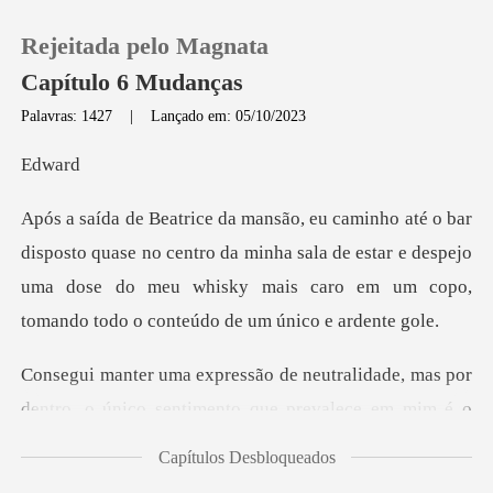
Rejeitada pelo Magnata
Capítulo 6 Mudanças
Palavras: 1427
|
Lançado em: 05/10/2023
0
wa
Loja
e no centro da minha sala de estar e despejo
uma dose do meu whisky ma
Histórico
Sair
de, mas por
dentro, o único sentimento que
Baixar App
Capítulos Desbloqueados