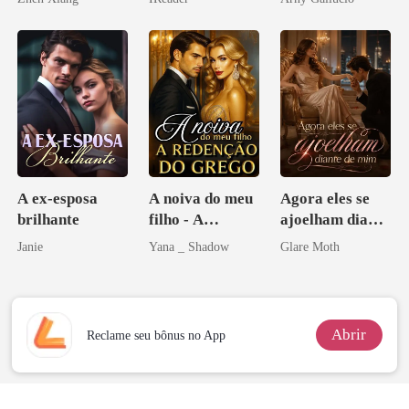
pelo
Arrependiment
o
A ex-esposa
A noiva do meu
Agora eles se
brilhante
filho - A
ajoelham diante
Redenção do
de mim
Janie
Yana _ Shadow
Glare Moth
grego
Abrir
Reclame seu bônus no App