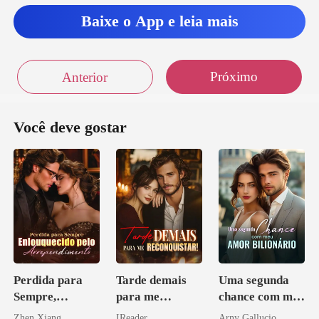
Baixe o App e leia mais
Próximo
Anterior
Você deve gostar
Perdida para
Tarde demais
Uma segunda
Sempre,
para me
chance com meu
Enlouquecido
reconquistar!
amor bilionário
Zhen Xiang
IReader
Arny Gallucio