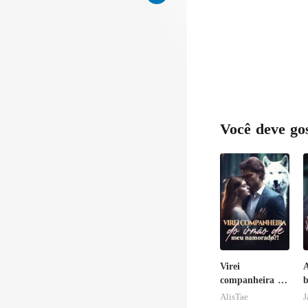
Você deve go
Virei
A
companheira do
b
irmão de meu
AlisTae
J
namorado?!