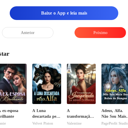
Baixe o App e leia mais
emente pronto
Anterior
Próximo
star
 ex-esposa
A Luna
A
Adeus, Alfa.
rilhante
descartada pelo
transformação
Não Sou Mais
Alfa
inesperada da
Sua Bolsa de
anie
Velvet Piston
Valentine
PageProfit Studi
minha ex-esposa
Sangue