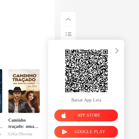
Baixar App Lera
APP STORE
Caminho
traçado: uma
GOOGLE PLAY
babá na
o
Célia Oliveira
fazenda