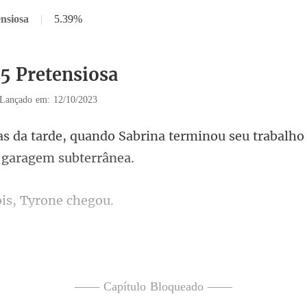
nsiosa
|
5.39%
35 Pretensiosa
Lançado em: 12/10/2023
ina terminou seu trabalho 
is, Tyro
ou até um estúdio
ou de roupa no provador e sai
—— Capítulo Bloqueado ——