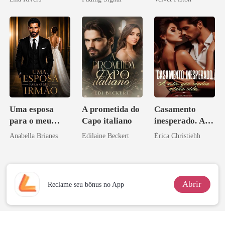
inimigo do ex
Uma esposa
A prometida do
Casamento
para o meu
Capo italiano
inesperado. A
irmão
noite que mudou
Anabella Brianes
Edilaine Beckert
Érica Christiehh
minha vida
Abrir
Reclame seu bônus no App