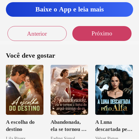
Baixe o App e leia mais
Próximo
Anterior
Você deve gostar
A escolha do
Abandonada,
A Luna
destino
ela se tornou a
descartada pelo
noiva do arqui-
Alfa
Lila Rivers
Fading Signal
Velvet Piston