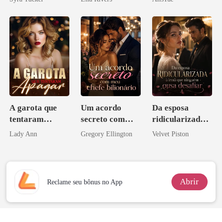
namorado?!
A garota que
Um acordo
Da esposa
tentaram
secreto com
ridicularizada à
apagar
meu chefe
irmã que
Lady Ann
Gregory Ellington
Velvet Piston
bilionário
ninguém ousa
desafiar
Abrir
Reclame seu bônus no App