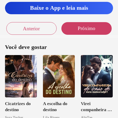
Baixe o App e leia mais
Próximo
Anterior
Você deve gostar
Cicatrizes do
A escolha do
Virei
destino
destino
companheira do
irmão de meu
Syra Tucker
Lila Rivers
AlisTae