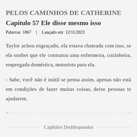
PELOS CAMINHOS DE CATHERINE
Capítulo 57 Ele disse mesmo isso
Palavras: 1067
|
Lançado em: 12/11/2023
0
o, se
ela souber que ele contratou uma enfermeira,
Loja
, apenas não está
Histórico
em condições de fazer
Sair
a puxando para cima, os
Baixar App
Capítulos Desbloqueados