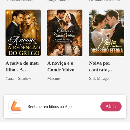
A noiva do meu
A noviça e o
Noiva por
filho - A
Conde Viúvo
contrato,
Redenção do
obsessão eterna
Yana _ Shadow
Mazane
Silk Mirage
grego
Abrir
Reclame seu bônus no App