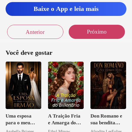
Baixe o App e leia mais
Próximo
Anterior
Você deve gostar
Uma esposa
A Traição Fria
Don Romano e
para o meu
e Amarga do
sua bendita
irmão
Bilionário
ruína
Anabella Brianes
Ethyl Minow
Afrodite LesFolies