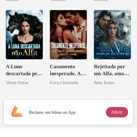
minha ex-
zilionária
esposa
A Luna
Casamento
Rejeitada por
descartada pelo
inesperado. A
um Alfa, amada
Alfa
noite que mudou
por um
Velvet Piston
Érica Christiehh
Baby Kemo
minha vida
Licantropo
Abrir
Reclame seu bônus no App