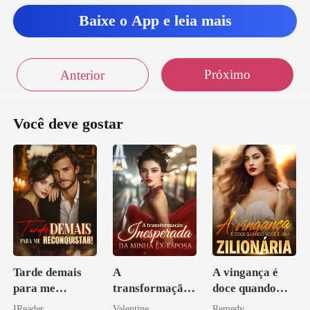
gar minh
Baixe o App e leia mais
r para ao quarto
Próximo
Anterior
tempo,
Você deve gostar
Tarde demais
A
A vingança é
para me
transformação
doce quando
reconquistar!
inesperada da
você é uma
IReader
Valentine
Remedy