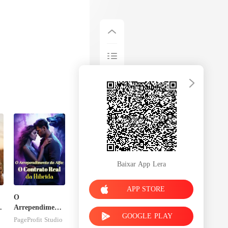
Baixar App Lera
APP STORE
O
Arrependimento
GOOGLE PLAY
do Alfa: O
PageProfit Studio
Contrato Real