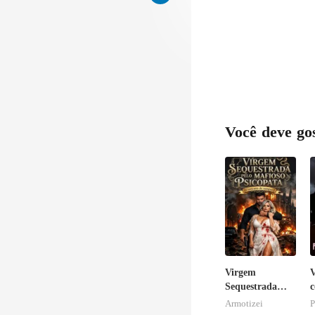
u t
Você deve go
Virgem
V
Sequestrada
c
pelo Mafioso
I
Armotizei
P
Psicopata :