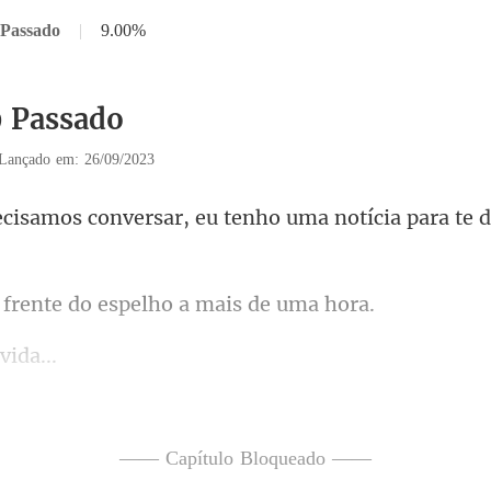
 Passado
|
9.00%
9 Passado
Lançado em: 26/09/2023
rsar, eu tenho uma notícia
ente do espelho a
no chão e volta
, eu já pen
—— Capítulo Bloqueado ——