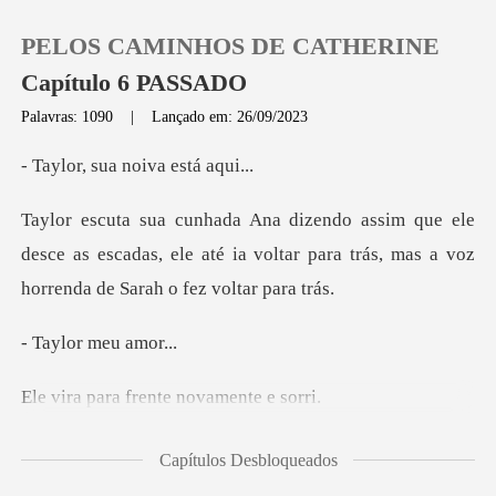
PELOS CAMINHOS DE CATHERINE
Capítulo 6 PASSADO
Palavras: 1090
|
Lançado em: 26/09/2023
0
sua noiva
e
Loja
desce as escadas, ele até ia voltar para trás, m
Histórico
or meu
Sair
frente novam
Baixar App
ara
Capítulos Desbloqueados