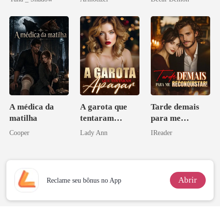
Psicopata :
CONTRATO
DE SANGUE
A médica da
A garota que
Tarde demais
matilha
tentaram
para me
apagar
reconquistar!
Cooper
Lady Ann
IReader
Abrir
Reclame seu bônus no App