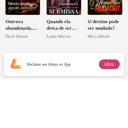
Outrora
Quando ela
O destino pode
abandonada,
deixa de ser
ser mudado?
agora intocável
submissa
Decaf Demon
Lynna Morrow
Mia Caldwell
Abrir
Reclame seu bônus no App