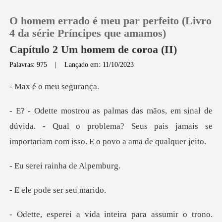
O homem errado é meu par perfeito (Livro
4 da série Príncipes que amamos)
Capítulo 2 Um homem de coroa (II)
Palavras: 975
|
Lançado em: 11/10/2023
0
o meu se
Loja
e
dúvida. - Qual o problema? Seus pais jamais se
Histórico
imp
Sair
rainha de
Baixar App
ode ser s