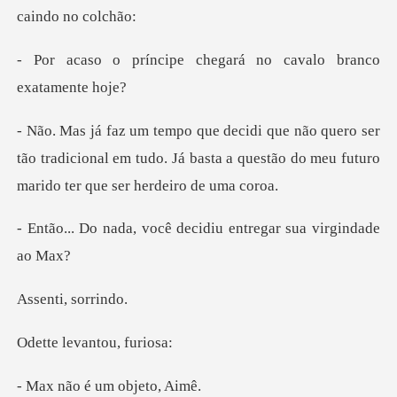
e chegará no cavalo b
ser
tão tradicional em tudo. Já basta a questão do m
ocê decidiu entregar
i, sor
evantou,
é um obj