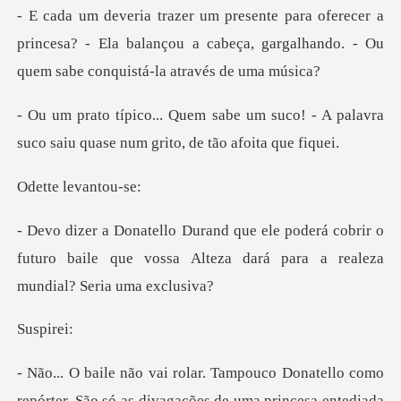
r a
princesa? - Ela balançou a cabeça, gargalhando.
m suco! - A palavra
suco saiu quase
levan
á cobrir o
futuro baile que vossa Alteza dará
pir
r. São só as divagações de uma princesa entediada