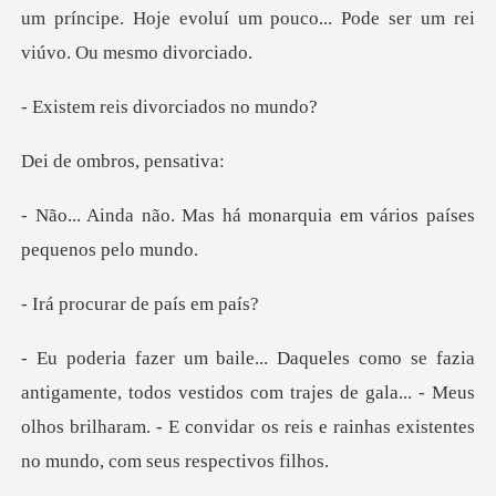
um príncipe. Hoje evoluí um pouco
is divorciad
mbros, p
á monarquia em vários paí
urar de pa
dos vestidos com trajes de gala... - Meus
olhos brilharam. - E convid