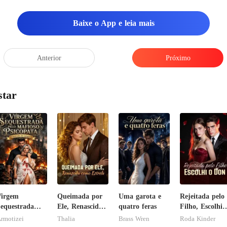
Baixe o App e leia mais
Anterior
Próximo
star
Virgem
Queimada por
Uma garota e
Rejeitada pelo
equestrada
Ele, Renascida
quatro feras
Filho, Escolhi 
elo Mafioso
como Estrela
Don
rmotizei
Thalia
Brass Wren
Roda Kinder
sicopata :