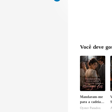
Você deve go
Mandaram-me
para a cadeia?
S
Agora me
p
Oyster Paradox
A
vejam esmagá-
P