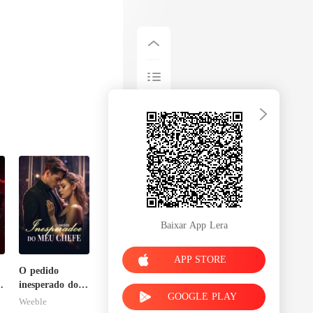
Baixar App Lera
APP STORE
O pedido
o
inesperado do
GOOGLE PLAY
meu chefe
Weeble