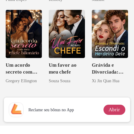
zilionária
Um acordo
Um favor ao
Grávida e
secreto com
meu chefe
Divorciada:
meu chefe
Escondi o
Gregory Ellington
Souza Souza
Xi Jin Qian Hua
bilionário
Herdeiro Dele
Abrir
Reclame seu bônus no App