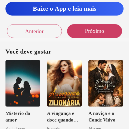
Baixe o App e leia mais
Próximo
Anterior
Você deve gostar
Mistério do
A vingança é
A noviça e o
amor
doce quando
Conde Viúvo
você é uma
Paula Lopes
Remedy
Mazane