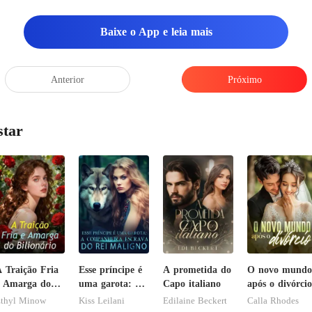
Baixe o App e leia mais
Anterior
Próximo
star
 Traição Fria
Esse príncipe é
A prometida do
O novo mundo
 Amarga do
uma garota: A
Capo italiano
após o divórcio
ilionário
companheira
thyl Minow
Kiss Leilani
Edilaine Beckert
Calla Rhodes
escrava do rei