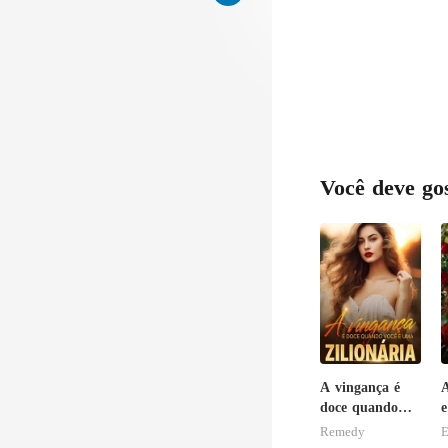
Você deve go
A vingança é
A
doce quando
e
você é uma
B
Remedy
E
zilionária