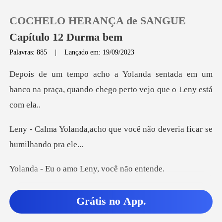
COCHELO HERANÇA de SANGUE
Capítulo 12 Durma bem
Palavras: 885
|
Lançado em: 19/09/2023
0
tada em um
banco na praça, quando che
Loja
que você não deveria fic
Histórico
Sair
amo Leny, voc
Baixar App
que você
Grátis no App.
dois se