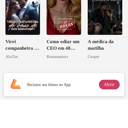
Virei
Como odiar um
A médica da
companheira do
CEO em 48
matilha
irmão de meu
horas
AlisTae
Roseanautora
Cooper
namorado?!
Abrir
Reclame seu bônus no App