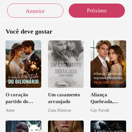
Próximo
Anterior
vi ela saindo chora
Você deve gostar
O coração
Um casamento
Aliança
partido do
arranjado
Quebrada,
bilionário
Segredos
Anne
Zana Kheiron
Gay Parodi
Bilionários:
Veja-me Brilhar