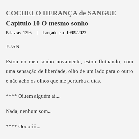
COCHELO HERANÇA de SANGUE
Capítulo 10 O mesmo sonho
Palavras: 1296
|
Lançado em: 19/09/2023
0
U
Loja
uma sensação de liberdade, olho de um lado para o
Histórico
tem algu
Sair
nenhum
Baixar App
Ooooi