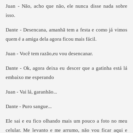
e não, ele nunca di
festa e como já vimos
quem é a a
em razão,eu v
u descer que a gatinha es
ai lá, g
Puro s
meu
celular. Me levanto e me arrumo, não vou ficar