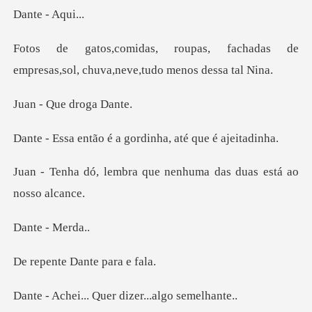
- Aq
fachadas de
empresas,sol, chuv
Que dro
é a gordinha, até
a que nenhuma das duas
- Me
e Dante p
. Quer dizer...