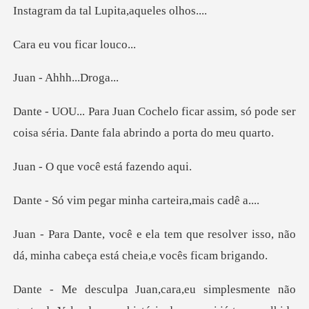
vou fica
Ahhh...
r assim, só pode ser
coisa séria. Dan
você está f
gar minha carteir
e resolver isso, não
dá, minha cabeç