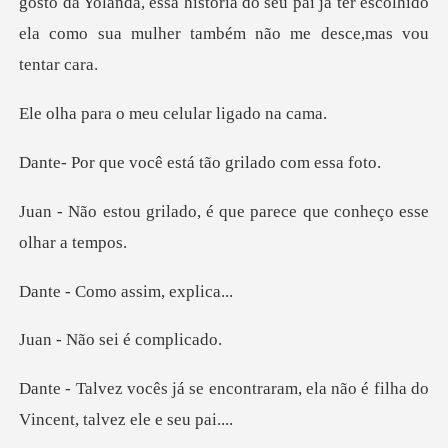
da Yolanda, essa história do seu pai já ter escolhido
el
o meu celular
cê está tão grila
o, é que parece que con
mo assim,
o sei é c
ontraram, ela não é filha do
V