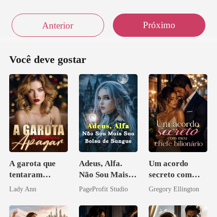
Próximo
Anterior
Você deve gostar
A garota que
Adeus, Alfa.
Um acordo
tentaram
Não Sou Mais
secreto com
apagar
Sua Bolsa de
meu chefe
Lady Ann
PageProfit Studio
Gregory Ellington
Sangue
bilionário