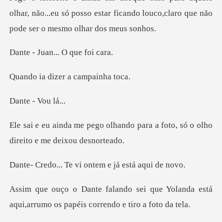
olhar, não...eu só posso estar ficando louco,cl
an... O qu
izer a camp
- Vo
ando para a foto, só o olho
di
e vi ontem e já e
que Yolanda está
aqui,arrumo os pap