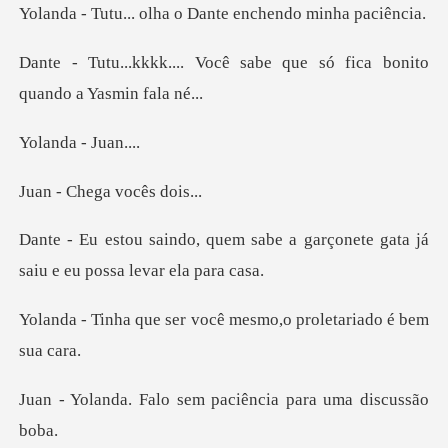
olha o Dante enche
cê sabe que só fica bonito
a - Ju
hega voc
sabe a garçonete gata já
saiu
er você mesmo,o prole
o sem paciência par