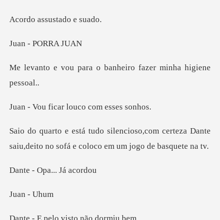
ssustado
- POR
a o banheiro fazer m
car louco com
,com certeza Dante
saiu,deito no sofá
Opa... J
n -
lo visto não