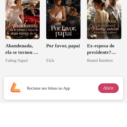
Abandonada,
Por favor, papai
Ex-esposa do
ela se tornou a
presidente?
noiva do arqui-
Preciosa
Fading Signal
EliJa
Rusted Rainbow
inimigo do ex
princesa de uma
família
mafiosa!
Abrir
Reclame seu bônus no App