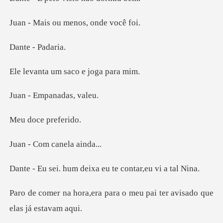
ou menos, on
- Pa
um saco e jo
mpanadas
ce pre
om canel
m deixa eu te cont
para o meu pai ter avisado