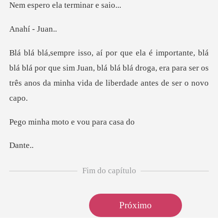
ela termina
í -
á blá por que sim Juan, blá blá blá droga, era para ser os
t
moto e vou
nt
Fim do capítulo
Próximo