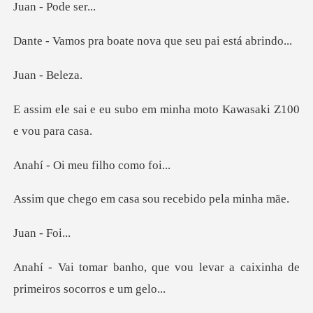
Pode
boate nova que seu
- B
bo em minha moto Kawasa
meu filho
m casa sou recebi
- F
vou levar a caixinha de
pri