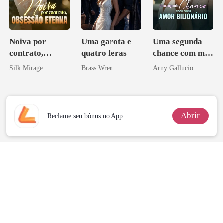
Noiva por
Uma garota e
Uma segunda
contrato,
quatro feras
chance com meu
obsessão eterna
amor bilionário
Silk Mirage
Brass Wren
Arny Gallucio
Abrir
Reclame seu bônus no App