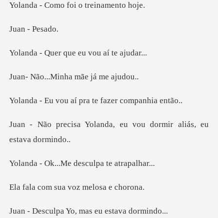
mo foi o tre
- P
r que eu vou
Minha mãe já
aí pra te fazer
nda, eu vou dormir aliá
.Me desculpa t
sua voz mel
Yo, mas eu est