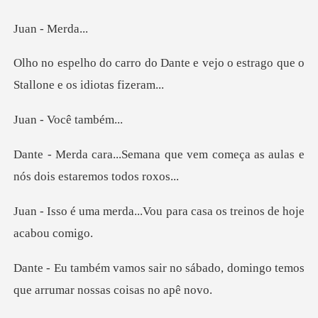
- Mer
ante e vejo o estrago que o
S
Você ta
ue vem começa as aulas e
nós
..Vou para casa os trein
o sábado, domingo temos
que ar