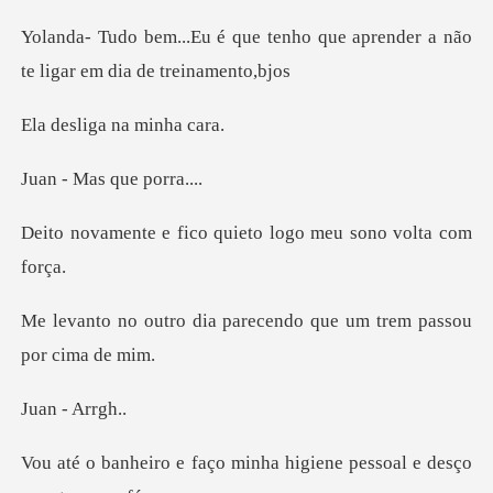
tenho que aprender a não
te l
iga na m
as que p
co quieto logo meu s
parecendo que um trem
- A
o minha higiene pessoal