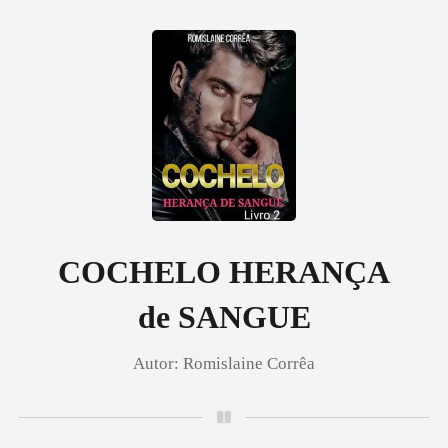
0
Loja
Histórico
COCHELO HERANÇA
de SANGUE
Sair
Autor:
Romislaine Corrêa
Baixar App