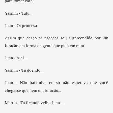
n - T
Oi pr
surpreendido por um
furacão em
- Aia
- Tá do
não esperava que você
che
ficando ve