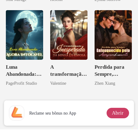
Luna
A
Perdida para
Abandonada:
transformação
Sempre,
Agora Intocável
inesperada da
Enlouquecido
PageProfit Studio
Valentine
Zhen Xiang
minha ex-
pelo
esposa
Arrependiment
o
Abrir
Reclame seu bônus no App