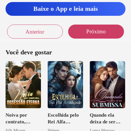
Baixe o App e leia mais
Próximo
Anterior
Você deve gostar
Noiva por
Escolhida pelo
Quando ela
contrato,
Rei Alfa
deixa de ser
obsessão eterna
Amaldiçoado
submissa
Silk Mirage
Helenn
Lynna Morrow