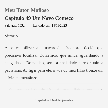
Meu Tutor Mafioso
Capítulo 49 Um Novo Começo
Palavras: 1032
|
Lançado em: 14/11/2023
0
tt
Loja
co, que ainda aguardando a
chegada de Domenico, senti a ansiedade corroer minh
Histórico
Sair
Petrov perdeu o
Baixar App
controle do carro,
Capítulos Desbloqueados