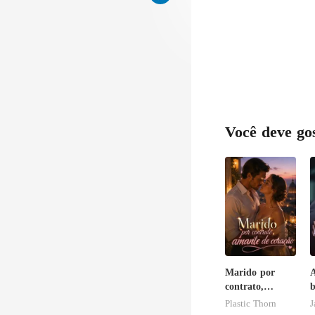
Você deve go
Marido por
A
contrato,
b
amante de
Plastic Thorn
J
coração