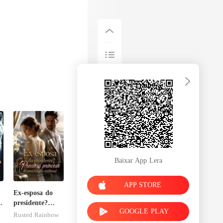
Baixar App Lera
APP STORE
Ex-esposa do
o
presidente?
GOOGLE PLAY
Preciosa
Rusted Rainbow
princesa de