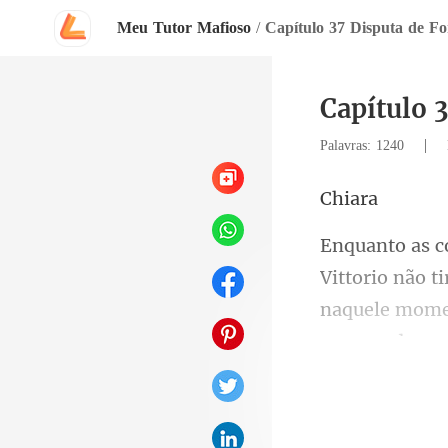
Meu Tutor Mafioso
/
Capítulo 37 Disputa de Fo
Capítulo 
|
Palavras: 1240
ia
naquele momen
os