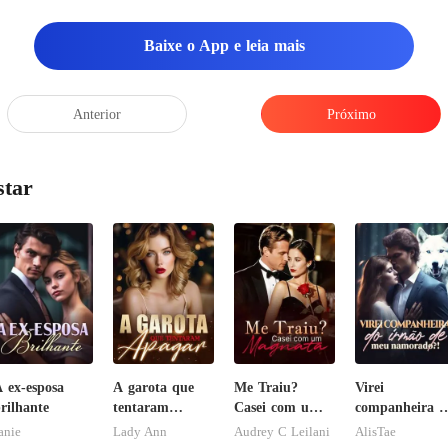
Baixe o App e leia mais
Anterior
Próximo
star
 ex-esposa
A garota que
Me Traiu?
Virei
rilhante
tentaram
Casei com um
companheira d
apagar
Magnata
irmão de meu
anie
Lady Ann
Audrey C Leilani
AlisTae
namorado?!