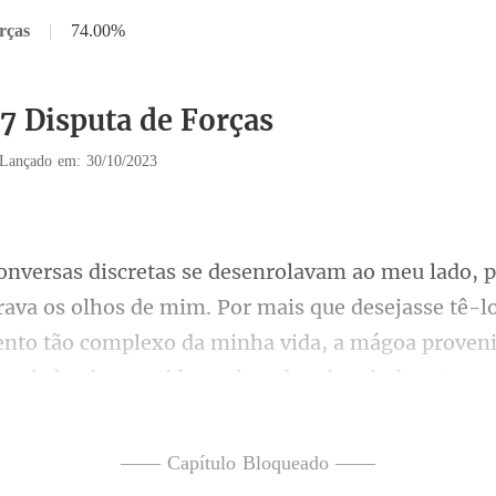
rças
|
74.00%
37 Disputa de Forças
Lançado em: 30/10/2023
mais que desejasse tê-l
to tão complexo da minha vida, a mágoa proveni
—— Capítulo Bloqueado ——