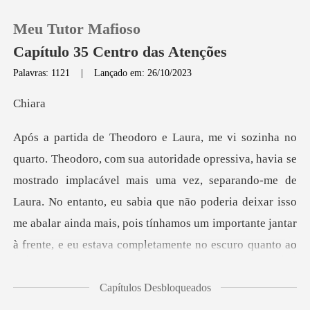
Meu Tutor Mafioso
Capítulo 35 Centro das Atenções
Palavras: 1121
|
Lançado em: 26/10/2023
0
ia
Loja
rado implacável mais uma vez, separando-me de
Histórico
Laura. No entanto, eu sabia que não poderia deixar isso
Sair
me abalar ai
Baixar App
Capítulos Desbloqueados