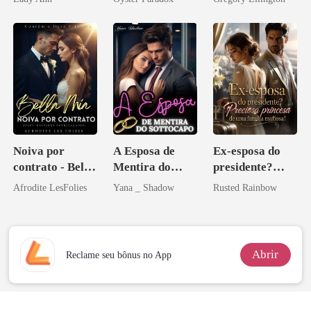
vejam esmagá-
bilionário
los
Noiva por
A Esposa de
Ex-esposa do
contrato - Bella
Mentira do
presidente?
Mia
Sottocapo
Preciosa
Afrodite LesFolies
Yana _ Shadow
Rusted Rainbow
princesa de uma
família
mafiosa!
Abrir
Reclame seu bônus no App