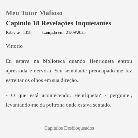
Meu Tutor Mafioso
Capítulo 18 Revelações Inquietantes
Palavras: 1358
|
Lançado em: 21/09/2023
0
tt
rou
Loja
apressada e nervosa. Seu semblante preocu
Histórico
ueta? - perguntei,
Sair
levantando-me
Baixar App
em seco ante
Capítulos Desbloqueados
senhor. Ela