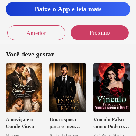
Baixe o App e leia mais
ação deu
Próximo
Anterior
Você deve gostar
A noviça e o
Uma esposa
Vínculo Falso
Conde Viúvo
para o meu
com o Poderoso
irmão
Inimigo do Meu
Mazane
Anabella Brianes
PageProfit Studio