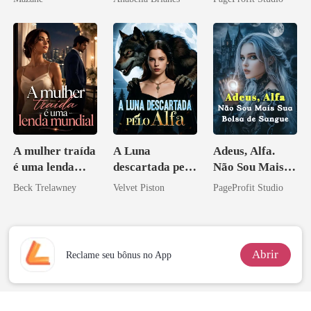
Ex
A mulher traída
A Luna
Adeus, Alfa.
é uma lenda
descartada pelo
Não Sou Mais
mundial
Alfa
Sua Bolsa de
Beck Trelawney
Velvet Piston
PageProfit Studio
Sangue
Abrir
Reclame seu bônus no App