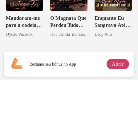
Mandaram-me
O Magnata Que
Enquanto Eu
para a cadeia?
Perdeu Tudo
Sangrava Até a
Agora me
Inclusive Ela
Morte, Ele
Oyster Paradox
IG : camila_nuness2
Lady Ann
vejam esmagá-
Acendia
los
Lanternas Para
Ela
Abrir
Reclame seu bônus no App