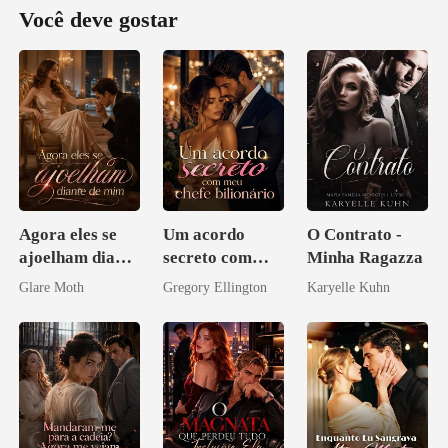
Você deve gostar
Agora eles se
Um acordo
O Contrato -
ajoelham diante
secreto com
Minha Ragazza
de mim
meu chefe
Glare Moth
Gregory Ellington
Karyelle Kuhn
bilionário