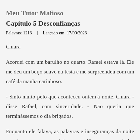
Meu Tutor Mafioso
Capítulo 5 Desconfianças
Palavras: 1213
|
Lançado em: 17/09/2023
0
ia
va lá. Ele
Loja
me deu um beijo suave na testa e m
Histórico
te, Chiara -
Sair
disse Rafael, com sinceridade.
Baixar App