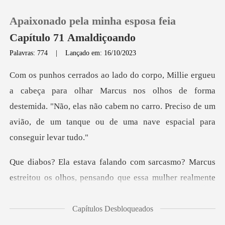
Apaixonado pela minha esposa feia
Capítulo 71 Amaldiçoando
Palavras: 774
|
Lançado em: 16/10/2023
0
arcus nos olhos de forma
Loja
destemida. "Não, elas não cabem no carro. Preciso d
Histórico
Sair
asmo? Marcus
estreitou os olhos, pensan
Baixar App
Capítulos Desbloqueados