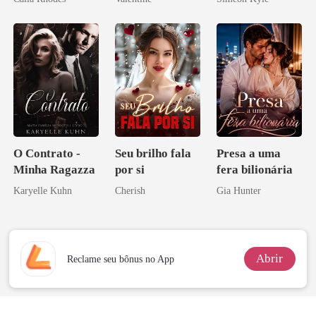
minha ex-
Ascende
esposa
O Contrato -
Seu brilho fala
Presa a uma
Minha Ragazza
por si
fera bilionária
Karyelle Kuhn
Cherish
Gia Hunter
Abrir
Reclame seu bônus no App