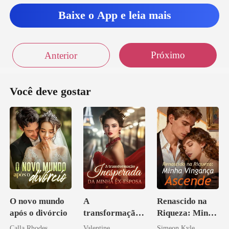
Baixe o App e leia mais
Próximo
Anterior
Você deve gostar
O novo mundo
A
Renascido na
após o divórcio
transformação
Riqueza: Minha
inesperada da
Vingança
Calla Rhodes
Valentine
Simeon Kyle