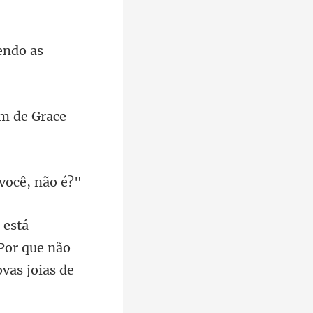
endo as
em d
Por que não