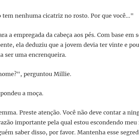
nhuma cicatriz no ro
cente, ela deduziu que a jovem devia
ome?", perg
spondeu
azão importante pela qual estou escondendo meu r