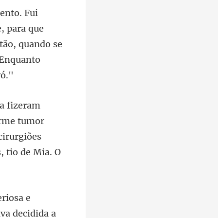
, para que
ntão, quando se
orme tumor
cirurgiões
ava decidida a