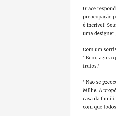
o p
é incrível! S
"Bem, agora q
casa da famíl