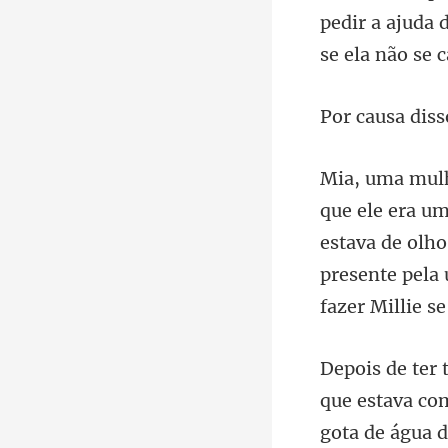
pedir a ajuda 
estava de olh
presen
que estava co