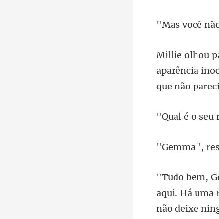
aparência ino
n
re
Há uma r
não deixe