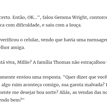
Gemma Wright, contorc
r, vendo que havia uma mensag
llie? A família Thomas nã
e algo ruim aconteça comigo, sua garota malvada? 
mente m