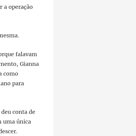
amento, Gianna
ia como
e
m uma única