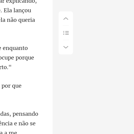
. Ela lançou
eocupe po
 por que
ência e não se