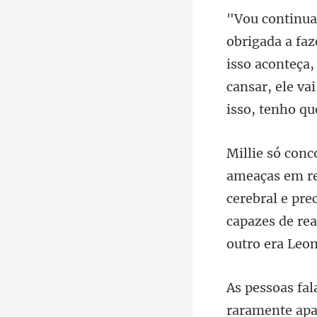
isso aconteça,
cansar, ele va
cerebral e pre
capazes