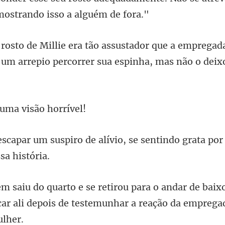
e a empregada
 um arrepio
 uma vis
e alívio, se sentindo grata po
de baix
ar ali depois de teste