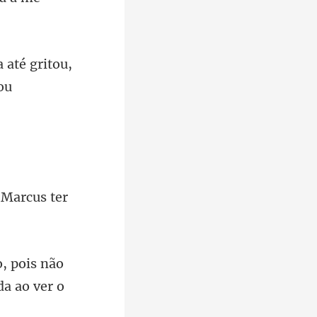
 até gritou,
r Ma
o, pois não