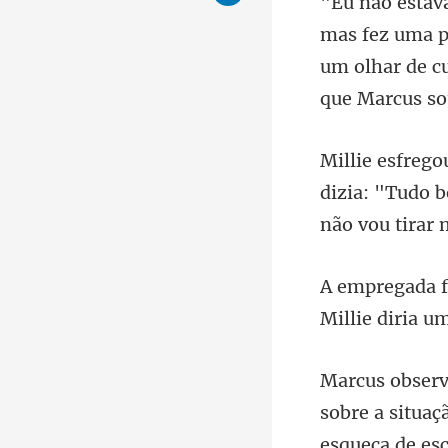
um olhar de cu
dizia: "Tudo 
Millie d
esqueça de es