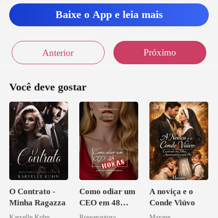
Baixe o App e leia mais
Próximo
Anterior
Você deve gostar
O Contrato -
Como odiar um
A noviça e o
Minha Ragazza
CEO em 48
Conde Viúvo
horas
Karyelle Kuhn
Roseanautora
Mazane