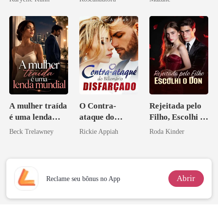
A mulher traída
O Contra-
Rejeitada pelo
é uma lenda
ataque do
Filho, Escolhi o
mundial
Bilionário
Don
Beck Trelawney
Rickie Appiah
Roda Kinder
Disfarçado
Abrir
Reclame seu bônus no App