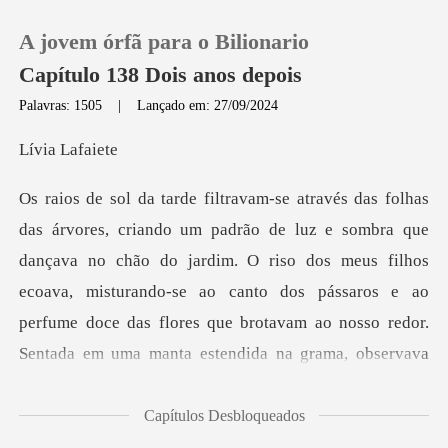
A jovem órfã para o Bilionario
Capítulo 138 Dois anos depois
Palavras: 1505
|
Lançado em: 27/09/2024
0
Lafa
Loja
çava no chão do jardim. O riso dos meus filhos
Histórico
ecoava, misturando-se ao canto dos pássaros e ao
Sair
perfume doce da
Baixar App
Capítulos Desbloqueados